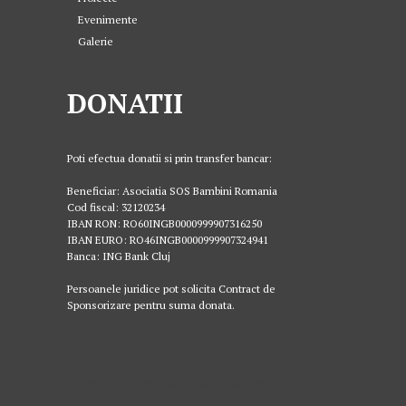
Evenimente
Galerie
DONATII
Poti efectua donatii si prin transfer bancar:
Beneficiar: Asociatia SOS Bambini Romania
Cod fiscal: 32120234
IBAN RON: RO60INGB0000999907316250
IBAN EURO: RO46INGB0000999907324941
Banca: ING Bank Cluj
Persoanele juridice pot solicita Contract de
Sponsorizare pentru suma donata.
AncoraThemes © 2026. All Rights Reserved