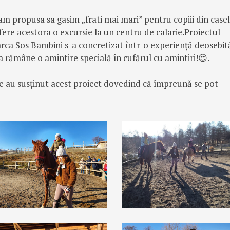
am propusa sa gasim „frati mai mari” pentru copiii din case
 ofere acestora o excursie la un centru de calarie.Proiectul
arca Sos Bambini s-a concretizat într-o experiență deosebit
Va rămâne o amintire specială în cufărul cu amintiri!😍.
re au susținut acest proiect dovedind că împreună se pot