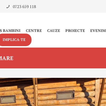
0723 659 118
S BAMBINI
CENTRE
CAUZE
PROIECTE
EVENIM
IMPLICA-TE
 MARE