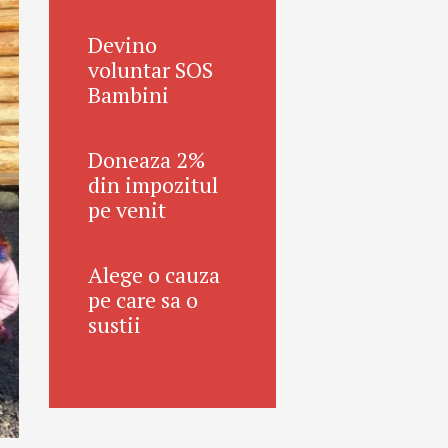
Devino
voluntar SOS
Bambini
Doneaza 2%
din impozitul
pe venit
Alege o cauza
pe care sa o
sustii