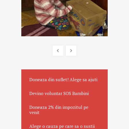
Doneaza din suflet! Alege sa ajuti
Devino voluntar SOS Bambini
Doneaza 2% din impozitul pe
venit
Alege o cauza pe care sa o sustii