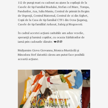
112 de pungi mari cu cadouri au ajuns la copilașii de la
Casele de tip Familial Bradului, Stefan cel Mare, Tompa,
Pandurilor, Axa, Iuliu Maniu, Centrul de primiri în Regim
de Urgență, Centrul Maternal, Centrul de zi din Sighet,
Copii de la Casa de tip familial CTF1 din Ocna Șugatag,
Casele de tip famililal Ardusat, Salsig și Mogosesti.
În cadrul acestei acțiuni caritabile am adus veselie,
speranţă şi lumină copiilor, cu ocazia Sărbătorilor de
iarnă prin cadourile dăruite. ❤️🎁🎁
Mulțumim Giova Giovanna, Monica Mustăcilă și
Minodora Stef datorită cărora am putut face posibilă
această acțiune.