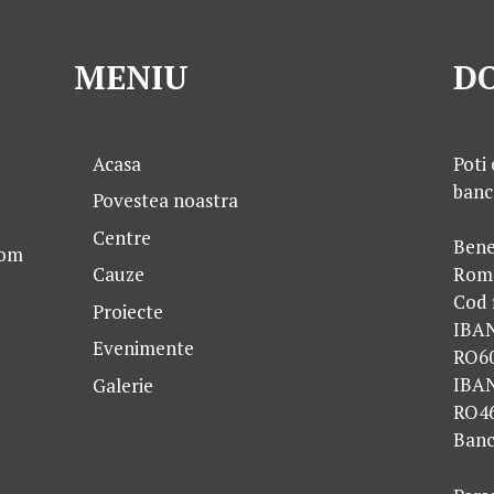
MENIU
DO
Acasa
Poti 
banc
Povestea noastra
Centre
Bene
com
Cauze
Rom
Cod 
Proiecte
IBA
Evenimente
RO6
IBA
Galerie
RO4
Banc