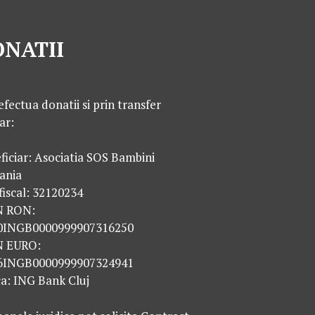
NATII
efectua donatii si prin transfer
ar:
ficiar: Asociatia SOS Bambini
ania
fiscal: 32120234
N RON:
0INGB0000999907316250
N EURO:
6INGB0000999907324941
a: ING Bank Cluj