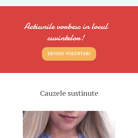
Actiunile vorbesc in locul
cuvintelor!
DEVINO VOLUNTAR!
Cauzele sustinute