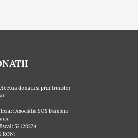
NATII
efectua donatii si prin transfer
ar:
ficiar: Asociatia SOS Bambini
ania
fiscal: 32120234
N RON: