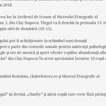
în 2018.
vea loc la Atelierul de Icoane al Muzeului Etnografic al
 nr. 5, din Cluj-Napoca. Târgul va fi deschis în perioada 13-1
ția zilei de duminică (10-15).
ului pot fi achiziționate în schimbul unei donații
i o parte din costurile anuale pentru asistență psihologi
gie și ore de muzică și sport oferite copiilor abandonaţi afla
lui” din Cluj-Napoca! În acest așezământ locuiesc 10 copii 
mbini România, clujwebstory.ro și Muzeul Etnografic al
gul” să devină „charity” și ajută copiii care cresc fără părinț