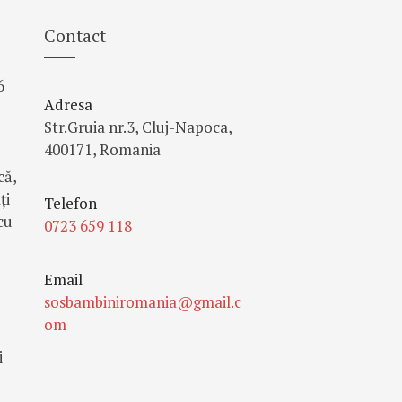
Contact
6
Adresa
Str.Gruia nr.3, Cluj-Napoca,
400171, Romania
că,
ţi
Telefon
cu
0723 659 118
Email
sosbambiniromania@gmail.c
om
i