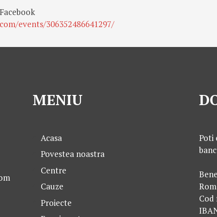
e Facebook
.com/events/306352486641297/
MENIU
DO
Acasa
Poti 
banc
Povestea noastra
Centre
Bene
com
Cauze
Rom
Cod 
Proiecte
IBA