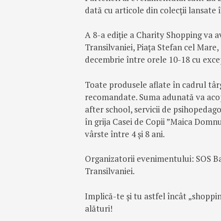
dată cu articole din colecții lansate 
A 8-a ediție a Charity Shopping va a
Transilvaniei, Piața Stefan cel Mare,
decembrie între orele 10-18 cu excep
Toate produsele aflate în cadrul târg
recomandate. Suma adunată va acoper
after school, servicii de psihopedago
în grija Casei de Copii ”Maica Domnu
vârste între 4 și 8 ani.
Organizatorii evenimentului: SOS Ba
Transilvaniei.
Implică-te și tu astfel încât „shoppin
alături!