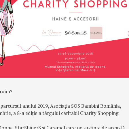
ăruim?
t parcursul anului 2019, Asociația SOS Bambini România,
rie, a 8-a ediție a târgului caritabil Charity Shopping.
onna, StarShinerS și Caramel care ne susțin și de această