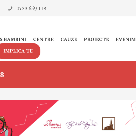
0723 659 118
S BAMBINI
CENTRE
CAUZE
PROIECTE
EVENIM
IMPLICA-TE
8