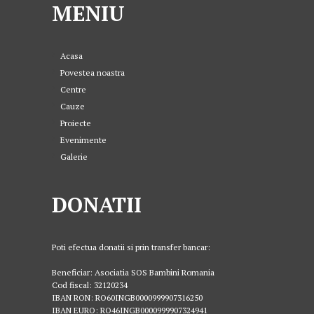
MENIU
Acasa
Povestea noastra
Centre
Cauze
Proiecte
Evenimente
Galerie
DONATII
Poti efectua donatii si prin transfer bancar:
Beneficiar: Asociatia SOS Bambini Romania
Cod fiscal: 32120234
IBAN RON: RO60INGB0000999907316250
IBAN EURO: RO46INGB0000999907324941