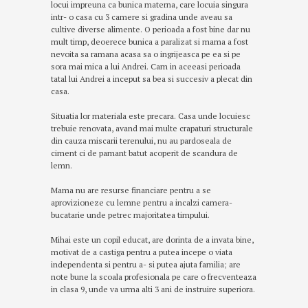
locui impreuna ca bunica materna, care locuia singura
intr- o casa cu 3 camere si gradina unde aveau sa
cultive diverse alimente. O perioada a fost bine dar nu
mult timp, deoerece bunica a paralizat si mama a fost
nevoita sa ramana acasa sa o ingrijeasca pe ea si pe
sora mai mica a lui Andrei. Cam in aceeasi perioada
tatal lui Andrei a inceput sa bea si succesiv a plecat din
casa.
Situatia lor materiala este precara. Casa unde locuiesc
trebuie renovata, avand mai multe crapaturi structurale
din cauza miscarii terenului, nu au pardoseala de
ciment ci de pamant batut acoperit de scandura de
lemn.
Mama nu are resurse financiare pentru a se
aprovizioneze cu lemne pentru a incalzi camera-
bucatarie unde petrec majoritatea timpului.
Mihai este un copil educat, are dorinta de a invata bine,
motivat de a castiga pentru a putea incepe o viata
independenta si pentru a- si putea ajuta familia; are
note bune la scoala profesionala pe care o frecventeaza
in clasa 9, unde va urma alti 3 ani de instruire superiora.