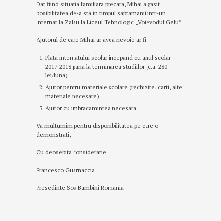
Dat fiind situatia familiara precara, Mihai a gasit
posibilitatea de-a sta in timpul saptamanii intr-un
internat la Zalau la Liceul Tehnologic „Voievodul Gelu”.
Ajutorul de care Mihai ar avea nevoie ar fi:
Plata internatului scolar incepand cu anul scolar
2017-2018 pana la terminarea studiilor (c.a. 280
lei/luna)
Ajutor pentru materiale scolare (rechizite, carti, alte
materiale necesare).
Ajutor cu imbracamintea necesara.
Va multumim pentru disponibilitatea pe care o
demonstrati,
Cu deosebita consideratie
Francesco Guarnaccia
Presedinte Sos Bambini Romania