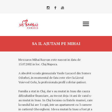
SA IL AJUTAM PE MIHAI
Meszaros Mihai Razvan este nascut in data de
15.07.2002 in loc. Cluj Napoca.
A absolvit scoala gimnaziala Vasile Lucacel din Somes
Odorhei, in momentul de fata este elev la Liceul
Voievod Gelu, la profesionala profil cofetar-patiser.
Familia a stat in Cluj, dar s au mutat in Inau din cauza
dificultatilor financiare, au trecut deja 14 ani de cand s-
au mutat in Inau. In Cluj locuiau cu fratele mamei, care
la randul lui are 3 copii, intr un apartament cu 3 camere
in cartierul Gheorgheni. Ideea mutari la Inau a fost pt a