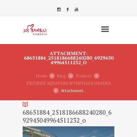
ATTACHMENT:
68651884_2518186688240280_6929450
49964511232_O
Home
Blog
Proiecte
EXCURSIE AQUAPARK NYMPHAEA ORADEA
Attachment...
68651884_2518186688240280_6
92945049964511232_o