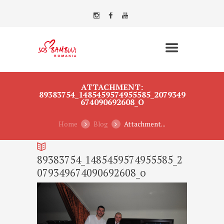
ATTACHMENT:
89383754_1485459574955585_2079349
674090692608_O
Home
Blog
Attachment...
89383754_1485459574955585_2
079349674090692608_o