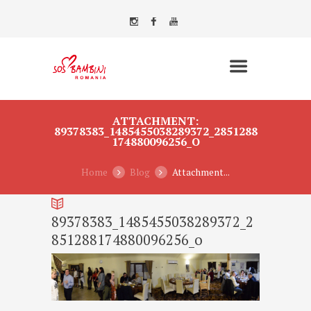
ATTACHMENT:
89378383_1485455038289372_2851288
174880096256_O
Home
Blog
Attachment...
89378383_1485455038289372_2
851288174880096256_o