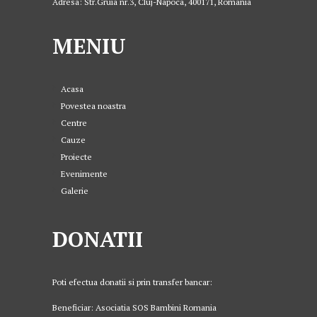
Adresa: Str.Gruia nr.3, Cluj-Napoca, 400171, Romania
MENIU
Acasa
Povestea noastra
Centre
Cauze
Proiecte
Evenimente
Galerie
DONATII
Poti efectua donatii si prin transfer bancar:
Beneficiar: Asociatia SOS Bambini Romania