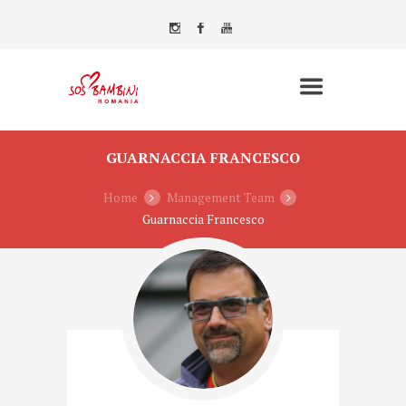
GUARNACCIA FRANCESCO
Home
Management Team
Guarnaccia Francesco