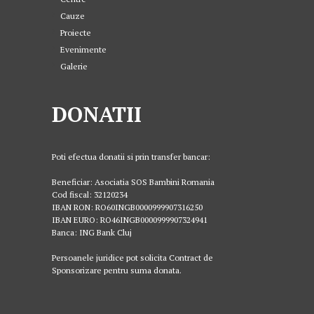
Cauze
Proiecte
Evenimente
Galerie
DONATII
Poti efectua donatii si prin transfer bancar:
Beneficiar: Asociatia SOS Bambini Romania
Cod fiscal: 32120234
IBAN RON: RO60INGB0000999907316250
IBAN EURO: RO46INGB0000999907324941
Banca: ING Bank Cluj
Persoanele juridice pot solicita Contract de
Sponsorizare pentru suma donata.