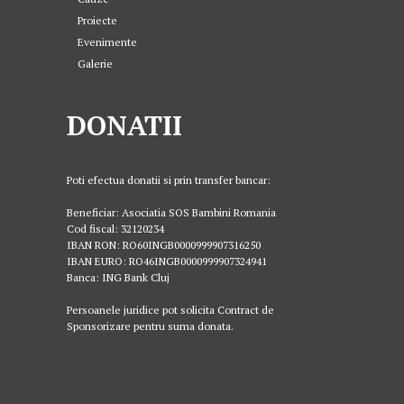
Proiecte
Evenimente
Galerie
DONATII
Poti efectua donatii si prin transfer bancar:
Beneficiar: Asociatia SOS Bambini Romania
Cod fiscal: 32120234
IBAN RON: RO60INGB0000999907316250
IBAN EURO: RO46INGB0000999907324941
Banca: ING Bank Cluj
Persoanele juridice pot solicita Contract de
Sponsorizare pentru suma donata.