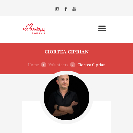
CIORTEA CIPRIAN
Home
Volunteers
Ciortea Ciprian