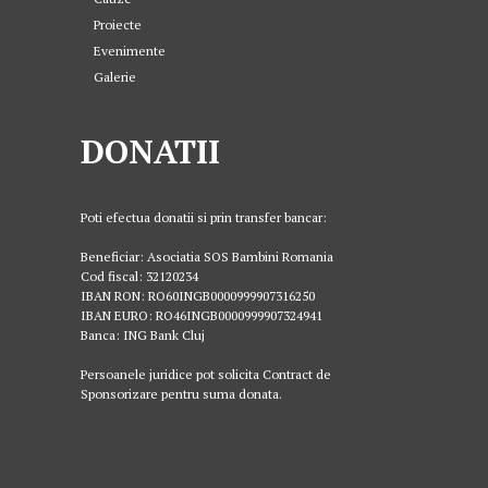
Proiecte
Evenimente
Galerie
DONATII
Poti efectua donatii si prin transfer bancar:
Beneficiar: Asociatia SOS Bambini Romania
Cod fiscal: 32120234
IBAN RON: RO60INGB0000999907316250
IBAN EURO: RO46INGB0000999907324941
Banca: ING Bank Cluj
Persoanele juridice pot solicita Contract de
Sponsorizare pentru suma donata.