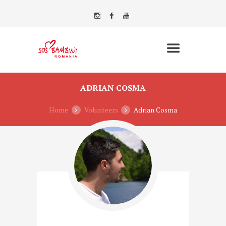
ADRIAN COSMA
Home
Volunteers
Adrian Cosma