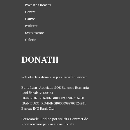
Povestea noastra
Centre
Cauze
Proiecte
Evenimente
Galerie
DONATII
Poti efectua donatii si prin transfer bancar:
Beneficiar: Asociatia SOS Bambini Romania
Cod fiscal: 32120234
IBAN RON: RO60INGB0000999907316250
IBAN EURO: RO46INGB0000999907324941
Banca: ING Bank Cluj
Persoanele juridice pot solicita Contract de
Sponsorizare pentru suma donata.