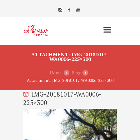
ATTACHMENT: IMG-20181017-
WA0006-225×300
Home
Blog
Attachment: IMG-20181017-WA0006-225×300
IMG-20181017-WA0006-
225×300