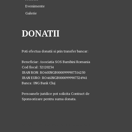
Evenimente
Galerie
DONATII
Poti efectua donatii si prin transfer bancar:
Beneficiar: Asociatia SOS Bambini Romania
Cod fiscal: 32120234
IBAN RON: RO60INGB0000999907316250
IBAN EURO: RO46INGB0000999907324941
Banca: ING Bank Cluj
Persoanele juridice pot solicita Contract de
Sponsorizare pentru suma donata.
AncoraThemes © 2026. All Rights Reserved