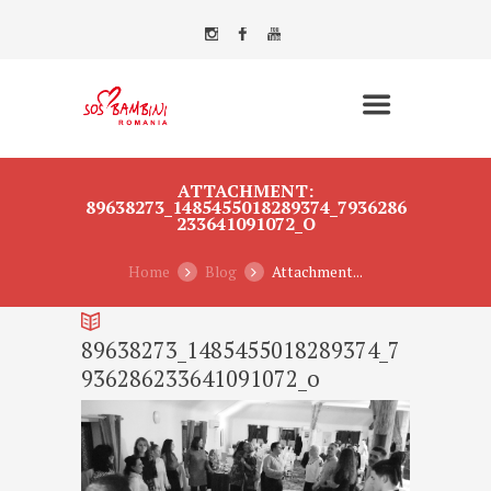
ATTACHMENT:
89638273_1485455018289374_7936286
233641091072_O
Home
Blog
Attachment...
89638273_1485455018289374_7
936286233641091072_o