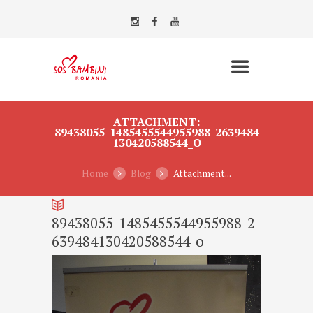
ATTACHMENT:
89438055_1485455544955988_2639484
130420588544_O
Home
Blog
Attachment...
89438055_1485455544955988_2
639484130420588544_o