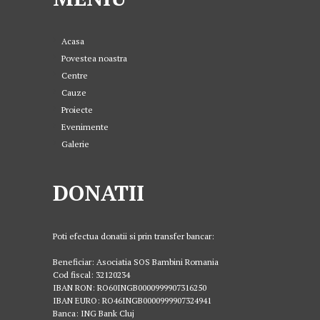
Acasa
Povestea noastra
Centre
Cauze
Proiecte
Evenimente
Galerie
DONATII
Poti efectua donatii si prin transfer bancar:
Beneficiar: Asociatia SOS Bambini Romania
Cod fiscal: 32120234
IBAN RON: RO60INGB0000999907316250
IBAN EURO: RO46INGB0000999907324941
Banca: ING Bank Cluj