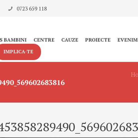
0723 659 118
S BAMBINI
CENTRE
CAUZE
PROIECTE
EVENIM
IMPLICA-TE
H
9490_569602683816
453858289490_56960268