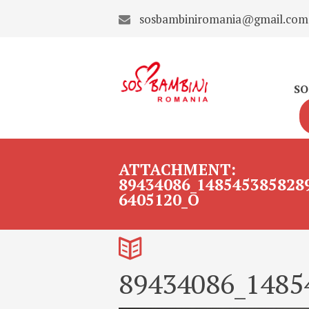
sosbambiniromania@gmail.com
SO
ATTACHMENT:
89434086_148545385828
6405120_O
89434086_1485