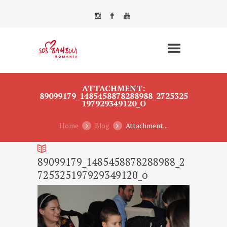
ATTACHMENT:
89099179_1485458878288988_2725325
197929349120_O
Home
Blog
Attachment...
89099179_1485458878288988_2
725325197929349120_o