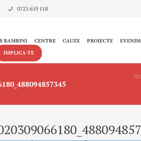
0723 659 118
S BAMBINI
CENTRE
CAUZE
PROIECTE
EVENIM
IMPLICA-TE
H
6180_488094857345
020309066180_48809485