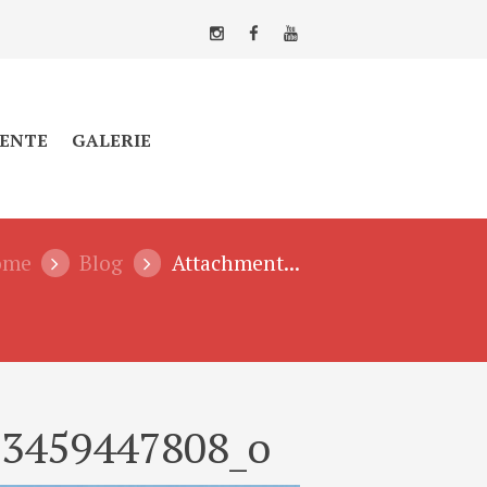
ENTE
GALERIE
ome
Blog
Attachment...
73459447808_o