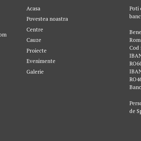
Acasa
Poti 
banc
Povestea noastra
Centre
Bene
com
Cauze
Rom
Cod 
Proiecte
IBA
Evenimente
RO6
IBA
Galerie
RO4
Banc
Perso
de S