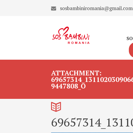
sosbambiniromania@gmail.com
SO
ATTACHMENT:
69657314_131102030906
9447808_O
69657314_1311