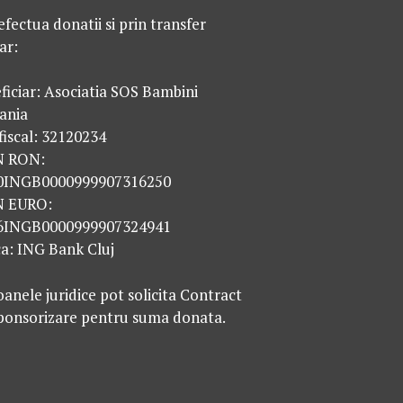
efectua donatii si prin transfer
ar:
ficiar: Asociatia SOS Bambini
ania
fiscal: 32120234
N RON:
0INGB0000999907316250
N EURO:
6INGB0000999907324941
a: ING Bank Cluj
anele juridice pot solicita Contract
ponsorizare pentru suma donata.