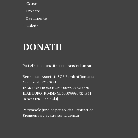
Cauze
Proiecte
Evenimente
Galerie
DONATII
Poti efectua donatii si prin transfer bancar:
Beneficiar: Asociatia SOS Bambini Romania
Cod fiscal: 32120234
IBAN RON: RO60INGB0000999907316250
IBAN EURO: RO46INGB0000999907324941
Banca: ING Bank Cluj
Persoanele juridice pot solicita Contract de
Sponsorizare pentru suma donata.