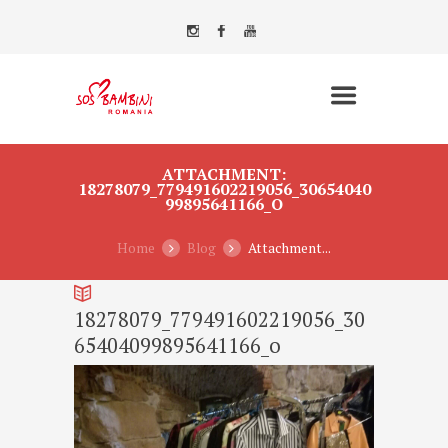
ATTACHMENT:
18278079_779491602219056_30654040
99895641166_O
Home
Blog
Attachment...
18278079_779491602219056_30
65404099895641166_o