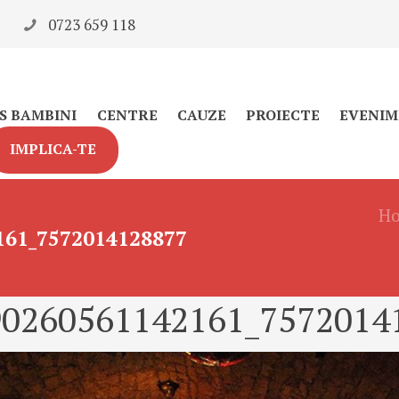
0723 659 118
S BAMBINI
CENTRE
CAUZE
PROIECTE
EVENIM
IMPLICA-TE
H
161_7572014128877
90260561142161_7572014