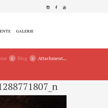
ENTE
GALERIE
ome
Blog
Attachment...
1288771807_n