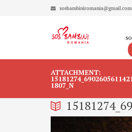
sosbambiniromania@gmail.com
SO
ATTACHMENT:
15181274_690260561142
1807_N
15181274_6