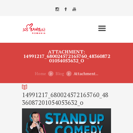
ATTACHMENT:
14991217_680024572165760_48360872
01054053632_O
Home
Blog
Attachment...
14991217_680024572165760_48
36087201054053632_o