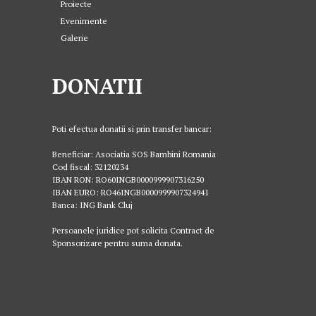
Proiecte
Evenimente
Galerie
DONATII
Poti efectua donatii si prin transfer bancar:
Beneficiar: Asociatia SOS Bambini Romania
Cod fiscal: 32120234
IBAN RON: RO60INGB0000999907316250
IBAN EURO: RO46INGB0000999907324941
Banca: ING Bank Cluj
Persoanele juridice pot solicita Contract de
Sponsorizare pentru suma donata.
AncoraThemes © 2026. All Rights Reserved