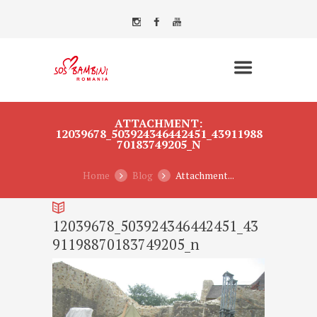
ATTACHMENT:
12039678_503924346442451_43911988
70183749205_N
Home
Blog
Attachment...
12039678_503924346442451_43
91198870183749205_n