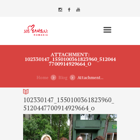
ATTACHMENT:
102330147_1550100361823960_512044
7700914929664_O
Home
Blog
Attachment...
102330147_1550100361823960_
5120447700914929664_o