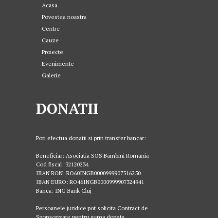
Acasa
Povestea noastra
Centre
Cauze
Proiecte
Evenimente
Galerie
DONATII
Poti efectua donatii si prin transfer bancar:
Beneficiar: Asociatia SOS Bambini Romania
Cod fiscal: 32120234
IBAN RON: RO60INGB0000999907316250
IBAN EURO: RO46INGB0000999907324941
Banca: ING Bank Cluj
Persoanele juridice pot solicita Contract de
Sponsorizare pentru suma donata.