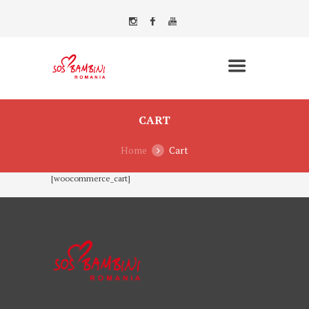
CART
Home
Cart
[woocommerce_cart]