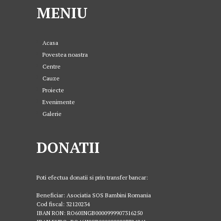
MENIU
Acasa
Povestea noastra
Centre
Cauze
Proiecte
Evenimente
Galerie
DONATII
Poti efectua donatii si prin transfer bancar:
Beneficiar: Asociatia SOS Bambini Romania
Cod fiscal: 32120234
IBAN RON: RO60INGB0000999907316250