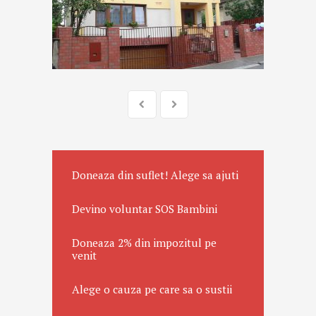
Doneaza din suflet! Alege sa ajuti
Devino voluntar SOS Bambini
Doneaza 2% din impozitul pe
venit
Alege o cauza pe care sa o sustii