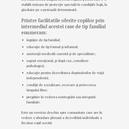
stabilit măsura de protecție specială în condițiile legii, la
găzduire pe o perioadă determinată.
Printre facilitatile oferite copiilor prin
intermediul acestei case de tip familial
enumeram:
îngrijire de tip familial;
educație de tip formal și informal;
asistență medicală curentă și de specialitate;
suport emoțional, și după caz, consiliere
psihologică;
educație pentru dezvoltarea deprinderilor de viață
independentă;
condiții de socializare, recreare și petrecerea
timpului liber;
pregătire în vederea reintegrării sau integrării
familiale.
Este un serviciu deschis spre comunitate care are în
vedere o abordare plenară a dezvoltării individuale a
fiecărui copil ocrotit.