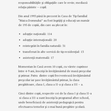
responsabilitățile și obligațiile care le revin; mediază
relația părinte – copil.
Din anul 1993 până în prezent în Casa de Tip familial
“Maica Domnului” au fost îngrijiți şi educaţi un număr
de 195 de copiii, din care au plecat în:
adopție națională: 114
adopție internațională: 20
reintegrări în familia naturală: 31
transferuri în alte servicii de tip rezidențial: 13
asistență maternală: 17
Momentan în Casă avem 10 copii, cu vârste cuprinse
între 4-9 ani, înscriși în învățământul de masă preșcolar
și primar. Patru dintre copii frecventează învățământul
preșcolar iar șase învățământul primar, la clasa
pregătitoare, clasa I, clasa a II-a și clasa a III – a.
Cinci dintre copii, respectiv cei de la clasa I și clasa II-a
si clasa a III-a sunt înscriși la programul after school,
unde beneficiază de asistență pedagogică pentru
efectuarea temelor și o mai bună pregătire școlară.