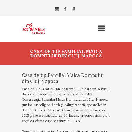
CASA DE TIP FAMILIAL MAICA
DOMNULUI DIN CLUJ-NAPOCA
Casa de tip Familial Maica Domnului
din Cluj-Napoca
Casa de Tip Familial „Maica Domnului” este un serviciu
de tip rezidențial înființat și patronat de către
Congregația Surorilor Maicii Domnului din Cluj-Napoca
(un insitut religios de viață călugărească, apostolică în
Biserica Greco-Catolică). Casa a fost înființată în anul
1993 și are o capacitate de 10 locuri, iar beneficiarii sunt
copii cu vârsta cuprinsă între 3 – 8 ani.
Serviciul nostru asigură accesul copiilor pentru care s-a